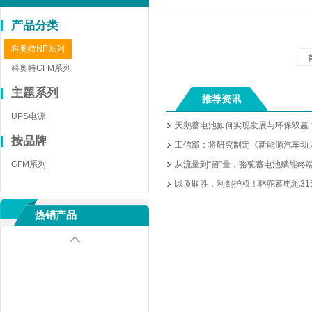
产品分类
科奥特NP系列
科奥特GFM系列
主题系列
推荐资讯
UPS电源
天鹅蓄电池如何实现发展与环保双赢
按品牌
工信部：将研究制定《新能源汽车动力
GFM系列
从流量到“留”量，骆驼蓄电池赋能终端门
以质取胜，利剑护权！骆驼蓄电池315
热销产品